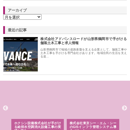
アーカイブ
最近の記事
株式会社アドバンスロードが山形県鶴岡市で手がける
舗装土木工事と求人情報
山形県鶴岡市で地域の道路基盤を支える企業として、舗装工事や
土木工事を手がける専門会社があります。地域住民の生活を支え
る道…
る舗
ホクシン設備株式会社が手がけ
株式会社東京シー・エム・シー
株
る給排水空調消火設備工事の実
のGISインフラ管理システム導
か