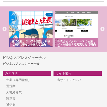
株式会社ナツハラが建設と鋲螺
株式会社メタルエースの企業サ
株式会社
で滋賀の暮らしを支える理由
イトが提供する充実した情報内
みを徹底
容とは
ビジネスプレスジャーナル
ビジネスプレスジャーナル
カテゴリー
サイト情報
士業（専門職種）
当サイトについて
運送業
人材紹介業
製造業
通信業