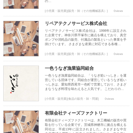
の…
[小売業・販売業][販売・卸（その他機械器具）]
0views
リペアテクノサービス株式会社
リペアテクノサービス株式会社は、1998年に設立され
た企業です。神奈川県平塚市に拠点を構えており、真空
ポンプや消耗品の販売、付属品の製造といった事業を手
掛けています。 さまざまな産業に対応できる各種…
[小売業・販売業][販売・卸（その他機械器具）]
0views
一色うなぎ漁業協同組合
一色うなぎ漁業協同組合は、「うなぎ処いっしき」を運
営している団体です。同組合が運営しているうなぎ処い
っしきは、愛知県西尾市一色町で営業しており、さまざ
まなうなぎ料理を味わえると人気です。 こだわりの…
[小売業・販売業][食品の販売・卸・問屋]
0views
有限会社ティーズファクトリー
有限会社ティーズファクトリーは、木工機械の販売や買
取を行っている企業です。茨城県神栖市に拠点を構える
同社は、平成13年に設立されました。さまざまな中古