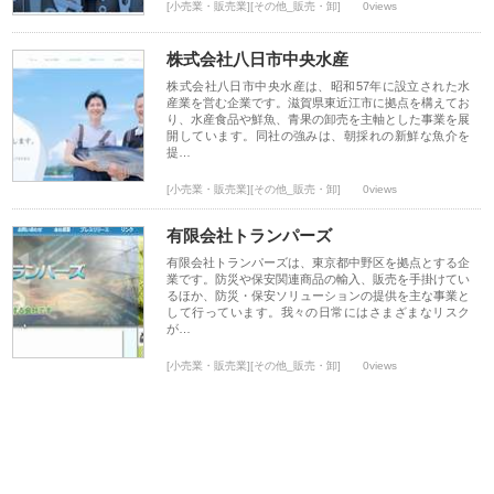
[小売業・販売業][その他_販売・卸]
0views
株式会社八日市中央水産
株式会社八日市中央水産は、昭和57年に設立された水
産業を営む企業です。滋賀県東近江市に拠点を構えてお
り、水産食品や鮮魚、青果の卸売を主軸とした事業を展
開しています。同社の強みは、朝採れの新鮮な魚介を
提…
[小売業・販売業][その他_販売・卸]
0views
有限会社トランパーズ
有限会社トランパーズは、東京都中野区を拠点とする企
業です。防災や保安関連商品の輸入、販売を手掛けてい
るほか、防災・保安ソリューションの提供を主な事業と
して行っています。我々の日常にはさまざまなリスク
が…
[小売業・販売業][その他_販売・卸]
0views