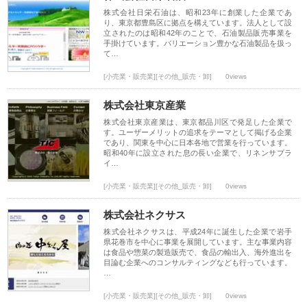
株式会社日栄石油は、昭和23年に創業した企業であ
り、東京都豊島区に拠点を構えています。法人として設
立されたのは昭和42年のことで、石油製品販売事業を
手掛けています。バリエーション豊かな石油製品を扱っ
て…
[小売業・販売業][その他_販売・卸]
0views
株式会社東京産業
株式会社東京産業は、東京都品川区で発足した企業で
す。ユーザーメリットの追求をテーマとして掲げる企業
であり、関東を中心に日本各地で営業を行っています。
昭和40年に設立された息の長い企業で、リネンサプラ
イ…
[小売業・販売業][その他_販売・卸]
0views
株式会社ネクサス
株式会社ネクサスは、平成24年に誕生した企業で岩手
県花巻市を中心に事業を展開しています。主な事業内容
は食品や惣菜の製造販売で、食品の輸出入、海外進出を
目論む企業へのコンサルティングなども行っています。
…
[小売業・販売業][その他_販売・卸]
0views