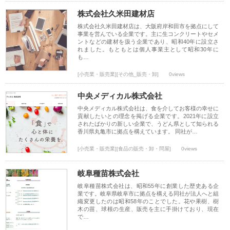
株式会社久米田建材店
株式会社久米田建材店は、大阪府岸和田市を拠点にして
事業を営んでいる企業です。主に生コンクリートやセメ
ントなどの建材を扱う企業であり、昭和40年に設立さ
れました。もともとは個人事業主として昭和30年に
も…
[小売業・販売業][その他_販売・卸]
0views
中央メディカル株式会社
中央メディカル株式会社は、食を介してお客様の幸せに
貢献したいとの理念を掲げる企業です。2021年に設立
されたばかりの新しい企業で、うどん県として知られる
香川県丸亀市に拠点を構えています。 同社が…
[小売業・販売業][食品の販売・卸・問屋]
0views
岐阜種苗株式会社
岐阜種苗株式会社は、昭和55年に創業した歴史ある企
業です。岐阜県岐阜市に拠点を構える同社が法人へと組
織変更したのは昭和58年のことでした。花や果樹、樹
木の苗、球根の生産、販売を主に手掛けており、現在
で…