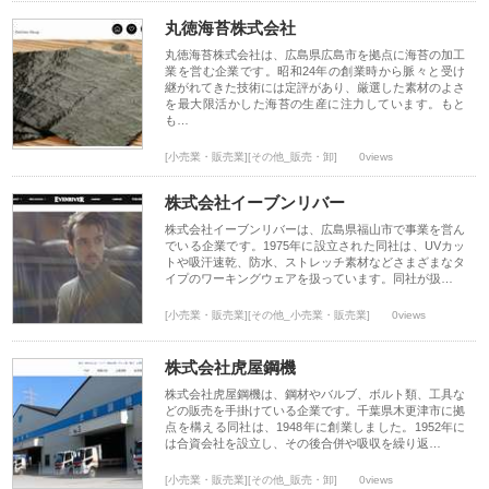
丸徳海苔株式会社
丸徳海苔株式会社は、広島県広島市を拠点に海苔の加工
業を営む企業です。昭和24年の創業時から脈々と受け
継がれてきた技術には定評があり、厳選した素材のよさ
を最大限活かした海苔の生産に注力しています。もと
も…
[小売業・販売業][その他_販売・卸]
0views
株式会社イーブンリバー
株式会社イーブンリバーは、広島県福山市で事業を営ん
でいる企業です。1975年に設立された同社は、UVカッ
トや吸汗速乾、防水、ストレッチ素材などさまざまなタ
イプのワーキングウェアを扱っています。同社が扱…
[小売業・販売業][その他_小売業・販売業]
0views
株式会社虎屋鋼機
株式会社虎屋鋼機は、鋼材やバルブ、ボルト類、工具な
どの販売を手掛けている企業です。千葉県木更津市に拠
点を構える同社は、1948年に創業しました。1952年に
は合資会社を設立し、その後合併や吸収を繰り返…
[小売業・販売業][その他_販売・卸]
0views