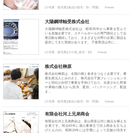
[小売業・販売業][食品の販売・卸・問屋]
0views
大陽鋼球軸受株式会社
大陽鋼球軸受株式会社は、昭和35年から事業を営んで
いる老舗企業です。スチールボールの専門商社として企
業活動を継続しており、さまざまな分野の企業に製品を
提供してきた実績があります。 千葉県流山市に…
[小売業・販売業][その他_販売・卸]
0views
株式会社榊原
株式会社榊原は、全国の畑と食卓をつなぐ企業です。農
業生産法人とみのさと、株式会社千葉フレッシュセンタ
ーと同社が合同で事業を手掛けており、生産された野菜
や果物の搬入から洗浄、選別、パッケージング、配送
ま…
[小売業・販売業][食品の販売・卸・問屋]
0views
有限会社河上兄弟商会
有限会社河上兄弟商会は、富山県富山市に拠点を構える
企業です。明治43年に個人事業主で河上商会を立ち上
げたものの、昭和20年には空襲によって店舗が消失す