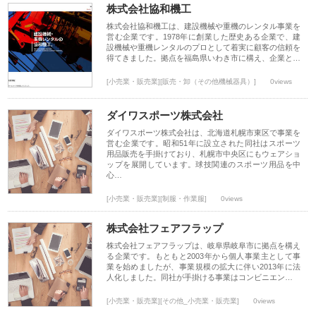
株式会社協和機工
株式会社協和機工は、建設機械や重機のレンタル事業を
営む企業です。1978年に創業した歴史ある企業で、建
設機械や重機レンタルのプロとして着実に顧客の信頼を
得てきました。拠点を福島県いわき市に構え、企業と…
[小売業・販売業][販売・卸（その他機械器具）]
0views
ダイワスポーツ株式会社
ダイワスポーツ株式会社は、北海道札幌市東区で事業を
営む企業です。昭和51年に設立された同社はスポーツ
用品販売を手掛けており、札幌市中央区にもウェアショ
ップを展開しています。球技関連のスポーツ用品を中
心…
[小売業・販売業][制服・作業服]
0views
株式会社フェアフラップ
株式会社フェアフラップは、岐阜県岐阜市に拠点を構え
る企業です。もともと2003年から個人事業主として事
業を始めましたが、事業規模の拡大に伴い2013年に法
人化しました。同社が手掛ける事業はコンビニエン…
[小売業・販売業][その他_小売業・販売業]
0views