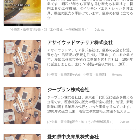
業です。昭和46年から事業を営む歴史ある同社は、切
削工具や工作機械、ダイヤモンド工具といった各種工
具、機械の販売を手掛けています。顧客のお役に立てる
企…
[小売業・販売業][販売・卸（工作機械・一般機械器具）]
0views
アサイウッドマテリア株式会社
アサイウッドマテリア株式会社は、顧客の安全と快適、
豊かな生活環境の実現を目指して邁進している企業で
す。愛知県弥富市を拠点に事業を営む同社は、1954年
に誕生しました。主にLVS製造や合板の卸し、加工、…
[小売業・販売業][その他_小売業・販売業]
0views
ジープラン株式会社
ジープラン株式会社は、東京都千代田区に拠点を構える
企業です。医療機器の販売や透析室の設計、管理、新規
開業に関する業務の代行といった事業を営んでいます。
1991年の設立以来、着実に事業規模と業績を拡大さ…
[小売業・販売業][販売・卸（その他機械器具）]
0views
愛知県中央青果株式会社