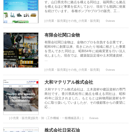
す。山口県光市に拠点を構える同社は、福岡県にも拠点
を構えるほど事業を拡大しており、現在でも順調に発展
を続けています。 各種ポンプやブロワの販売、工…
[小売業・販売業][その他_小売業・販売業]
0views
有限会社関口金物
有限会社関口金物は、金物のプロを自負する企業です。
昭和6年に創業以来、長きにわたり地域に根ざした事業
を営んできた同社は、昭和54年に組織変更を行い法人
化しました。現在では、建築架設足場や土木関連資材、
…
[小売業・販売業][その他_小売業・販売業]
0views
大和マテリアル株式会社
大和マテリアル株式会社は、土木資材や建設資材の専門
商社です。香川県高松市に拠点を構える同社は、昭和
45年に設立されました。もともとは鋳物用副資材を中
心に取り扱いしていましたが、その後顧客からの要望に
応…
[小売業・販売業][販売・卸（工作機械・一般機械器具）]
0views
株式会社日栄石油