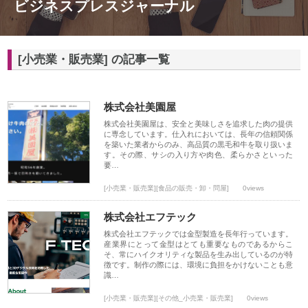
ビジネスプレスジャーナル
[小売業・販売業] の記事一覧
株式会社美園屋
株式会社美園屋は、安全と美味しさを追求した肉の提供
に専念しています。仕入れにおいては、長年の信頼関係
を築いた業者からのみ、高品質の黒毛和牛を取り扱いま
す。その際、サシの入り方や肉色、柔らかさといった
要…
[小売業・販売業][食品の販売・卸・問屋]
0views
株式会社エフテック
株式会社エフテックでは金型製造を長年行っています。
産業界にとって金型はとても重要なものであるからこ
そ、常にハイクオリティな製品を生み出しているのが特
徴です。制作の際には、環境に負担をかけないことも意
識…
[小売業・販売業][その他_小売業・販売業]
0views