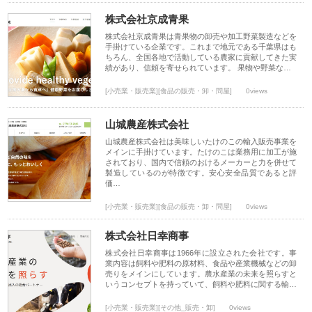
株式会社京成青果
株式会社京成青果は青果物の卸売や加工野菜製造などを
手掛けている企業です。これまで地元である千葉県はも
ちろん、全国各地で活動している農家に貢献してきた実
績があり、信頼を寄せられています。 果物や野菜な…
[小売業・販売業][食品の販売・卸・問屋]
0views
山城農産株式会社
山城農産株式会社は美味しいたけのこの輸入販売事業を
メインに手掛けています。たけのこは業務用に加工が施
されており、国内で信頼のおけるメーカーと力を併せて
製造しているのが特徴です。安心安全品質であると評
価…
[小売業・販売業][食品の販売・卸・問屋]
0views
株式会社日幸商事
株式会社日幸商事は1966年に設立された会社です。事
業内容は飼料や肥料の原材料、食品や産業機械などの卸
売りをメインにしています。農水産業の未来を照らすと
いうコンセプトを持っていて、飼料や肥料に関する輸…
[小売業・販売業][その他_販売・卸]
0views