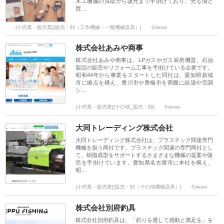
木工機械の買取から販売まで手掛けており、売る側と
買…
[小売業・販売業][販売・卸（工作機械・一般機械器具）]
0views
株式会社あみや商事
株式会社あみや商事は、LPガスやガス厨房機器、石油
製品の販売やリフォーム工事を手掛けている企業です。
昭和44年から事業をスタートした同社は、愛知県新城
市に拠点を構え、豊川市や豊橋市を商圏に給湯や空調
シ…
[小売業・販売業][その他_販売・卸]
0views
大同トレーディング株式会社
大同トレーディング株式会社は、プラスチック関連専門
機械を扱う商社です。プラスチック関連の専門商社とし
て、樹脂成型をサポートするさまざまな機械の提案や販
売を手掛けています。愛知県名古屋市に本社を構え、
昭…
[小売業・販売業][販売・卸（その他機械器具）]
0views
株式会社別府釣具
株式会社別府釣具は、「釣りを通して感動と満足を」を