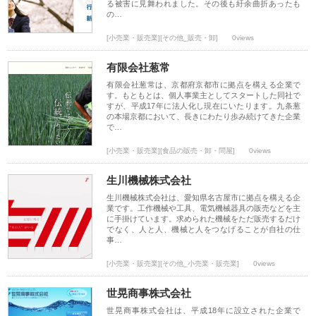
る被害に見舞われました。その後も紆余曲折あったも
の…
[小売業・販売業][その他_販売・卸]
0views
有限会社葱常
有限会社葱常は、京都府京都市に拠点を構える企業で
す。もともとは、個人事業主としてスタートした同社で
すが、平成17年に法人化し現在にいたります。九条葱
の本場京都において、長きにわたり歩み続けてきた企業
で…
[小売業・販売業][食品の販売・卸・問屋]
0views
生川機械株式会社
生川機械株式会社は、愛知県名古屋市に拠点を構える企
業です。工作機械や工具、電気機械器具の販売などを主
に手掛けています。求められた機械をただ販売するだけ
でなく、人と人、機械と人をつなげることが自社の仕
事…
[小売業・販売業][その他_小売業・販売業]
0views
世晃商事株式会社
世晃商事株式会社は、平成18年に設立された企業で