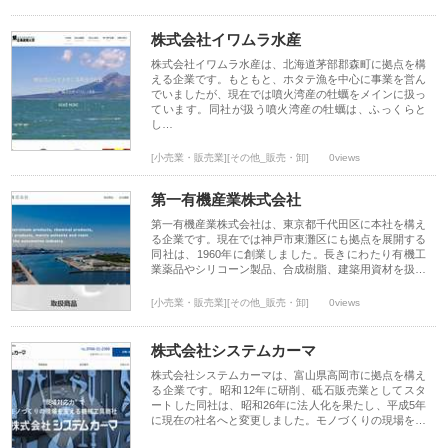
株式会社イワムラ水産
株式会社イワムラ水産は、北海道茅部郡森町に拠点を構
える企業です。もともと、ホタテ漁を中心に事業を営ん
でいましたが、現在では噴火湾産の牡蠣をメインに扱っ
ています。同社が扱う噴火湾産の牡蠣は、ふっくらと
し…
[小売業・販売業][その他_販売・卸]
0views
第一有機産業株式会社
第一有機産業株式会社は、東京都千代田区に本社を構え
る企業です。現在では神戸市東灘区にも拠点を展開する
同社は、1960年に創業しました。長きにわたり有機工
業薬品やシリコーン製品、合成樹脂、建築用資材を扱…
[小売業・販売業][その他_販売・卸]
0views
株式会社システムカーマ
株式会社システムカーマは、富山県高岡市に拠点を構え
る企業です。昭和12年に研削、砥石販売業としてスタ
ートした同社は、昭和26年に法人化を果たし、平成5年
に現在の社名へと変更しました。モノづくりの現場を…