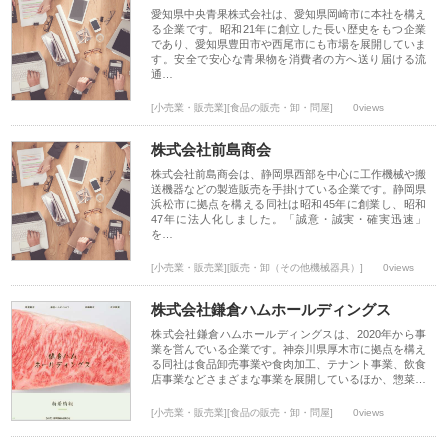
愛知県中央青果株式会社は、愛知県岡崎市に本社を構え
る企業です。昭和21年に創立した長い歴史をもつ企業
であり、愛知県豊田市や西尾市にも市場を展開していま
す。安全で安心な青果物を消費者の方へ送り届ける流
通…
[小売業・販売業][食品の販売・卸・問屋]
0views
株式会社前島商会
株式会社前島商会は、静岡県西部を中心に工作機械や搬
送機器などの製造販売を手掛けている企業です。静岡県
浜松市に拠点を構える同社は昭和45年に創業し、昭和
47年に法人化しました。「誠意・誠実・確実迅速」
を…
[小売業・販売業][販売・卸（その他機械器具）]
0views
株式会社鎌倉ハムホールディングス
株式会社鎌倉ハムホールディングスは、2020年から事
業を営んでいる企業です。神奈川県厚木市に拠点を構え
る同社は食品卸売事業や食肉加工、テナント事業、飲食
店事業などさまざまな事業を展開しているほか、惣菜…
[小売業・販売業][食品の販売・卸・問屋]
0views