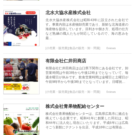
北水大協水産株式会社
北水大協水産株式会社は昭和43年に設立された会社で
す。事業内容は水産物卸売業であり、新鮮な北海道産の
海産物を提供しています。目利きや捌き方、処理の仕方
など熟練の職人たちが対応しているので、海の恵みを
最…
[小売業・販売業][食品の販売・卸・問屋]
0views
有限会社仁井田商店
有限会社仁井田商店は山口県下関市にある会社です。卸
営業時間は午前3時から午後12時までとなっていて、毎
週水曜日が休みです。飲食営業時間は金曜日と土曜日が
午前9時半から午後3時までとなっています。日曜祝…
[小売業・販売業][食品の販売・卸・問屋]
0views
株式会社青果物配給センター
株式会社青果物配給センターは、広島県広島市に拠点を
構えている企業です。昭和41年に創業した同社は、昭
和44年に法人化し現在にいたります。平成6年には広島
そごう新館にテナントを出店、平成18年には有限会…