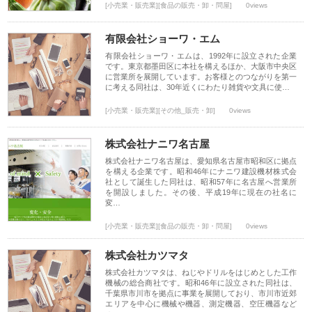
[小売業・販売業][食品の販売・卸・問屋]
0views
有限会社ショーワ・エム
有限会社ショーワ・エムは、1992年に設立された企業
です。東京都墨田区に本社を構えるほか、大阪市中央区
に営業所を展開しています。お客様とのつながりを第一
に考える同社は、30年近くにわたり雑貨や文具に使…
[小売業・販売業][その他_販売・卸]
0views
株式会社ナニワ名古屋
株式会社ナニワ名古屋は、愛知県名古屋市昭和区に拠点
を構える企業です。昭和46年にナニワ建設機材株式会
社として誕生した同社は、昭和57年に名古屋へ営業所
を開設しました。その後、平成19年に現在の社名に
変…
[小売業・販売業][食品の販売・卸・問屋]
0views
株式会社カツマタ
株式会社カツマタは、ねじやドリルをはじめとした工作
機械の総合商社です。昭和46年に設立された同社は、
千葉県市川市を拠点に事業を展開しており、市川市近郊
エリアを中心に機械や機器、測定機器、空圧機器など