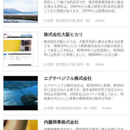
理念として掲げる釣具店です。鹿児島県鹿児島市に拠点
を構える同社は、1946年から個人経営の釣具店を経営
してきた実績があります。1972年には有限会社化…
[小売業・販売業][その他_販売・卸]
0views
株式会社大阪ヒカリ
株式会社大阪ヒカリは、大阪市北区に拠点を構える企業
です。昭和32年にヒカリ興業株式会社の大阪出張所と
して発足した同社は、昭和40年には営業所に、昭和53
年には支店へと昇格しました。昭和58年になると株…
[小売業・販売業][その他_販売・卸]
0views
エグチベジフル株式会社
エグチベジフル株式会社は、昭和55年に創業、昭和63
年に設立された企業です。資本金500万円で設立された
同社は社員20名、100名以上のパートを擁しており、馬
鈴薯を中心とした青果や農業資材の販売を手掛…
[小売業・販売業][食品の販売・卸・問屋]
0views
内藤商事株式会社
内藤商事株式会社は、愛知県名古屋市に拠点を構える企