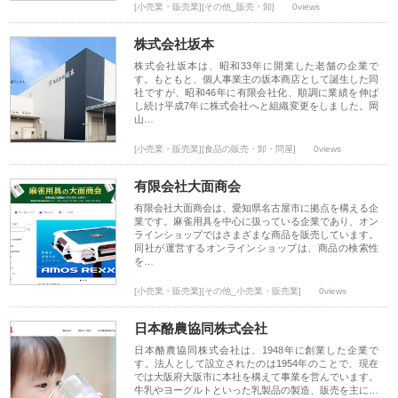
[小売業・販売業][その他_販売・卸]
0views
株式会社坂本
株式会社坂本は、昭和33年に開業した老舗の企業で
す。もともと、個人事業主の坂本商店として誕生した同
社ですが、昭和46年に有限会社化、順調に業績を伸ば
し続け平成7年に株式会社へと組織変更をしました。岡
山…
[小売業・販売業][食品の販売・卸・問屋]
0views
有限会社大面商会
有限会社大面商会は、愛知県名古屋市に拠点を構える企
業です。麻雀用具を中心に扱っている企業であり、オン
ラインショップではさまざまな商品を販売しています。
同社が運営するオンラインショップは、商品の検索性
を…
[小売業・販売業][その他_小売業・販売業]
0views
日本酪農協同株式会社
日本酪農協同株式会社は、1948年に創業した企業で
す。法人として設立されたのは1954年のことで、現在
では大阪府大阪市に本社を構えて事業を営んでいます。
牛乳やヨーグルトといった乳製品の製造、販売を主に…