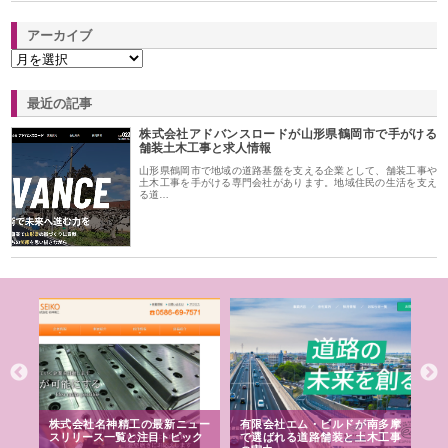
アーカイブ
最近の記事
株式会社アドバンスロードが山形県鶴岡市で手がける
舗装土木工事と求人情報
山形県鶴岡市で地域の道路基盤を支える企業として、舗装工事や
土木工事を手がける専門会社があります。地域住民の生活を支え
る道…
選ば
株式会社名神精工の最新ニュー
有限会社エム・ビルドが南多摩
有
ルの
スリリース一覧と注目トピック
で選ばれる道路舗装と土木工事
ネ