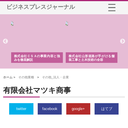
ビジネスプレスジャーナル
業サ
株式会社ＣＳＡの事業内容と強
株式会社山形道路が手がける舗
ホ
報内
みを徹底解説
装工事と土木技術の全容
る
績
ホーム >
その他業種
>
その他_法人・企業
有限会社マツキ商事
twitter
facebook
google+
はてブ