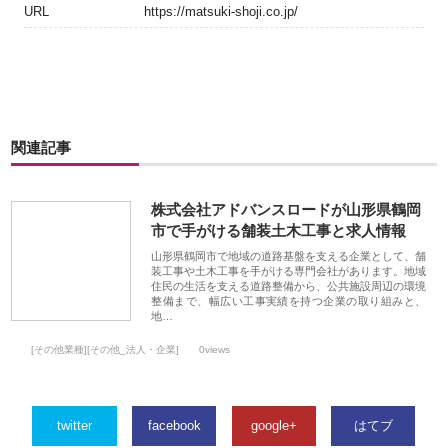
URL
https://matsuki-shoji.co.jp/
関連記事
株式会社アドバンスロードが山形県鶴岡
市で手がける舗装土木工事と求人情報
山形県鶴岡市で地域の道路基盤を支える企業として、舗
装工事や土木工事を手がける専門会社があります。地域
住民の生活を支える道路整備から、公共施設周辺の環境
整備まで、幅広い工事実績を持つ企業の取り組みと、
地…
[その他業種][その他_法人・企業]
0views
twitter
facebook
google+
はてブ