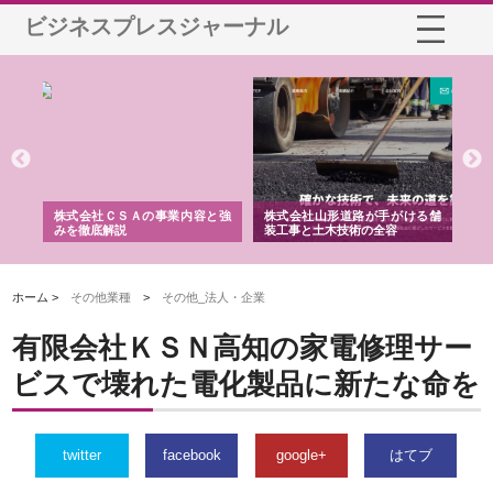
ビジネスプレスジャーナル
業サ
株式会社ＣＳＡの事業内容と強
株式会社山形道路が手がける舗
ホ
報内
みを徹底解説
装工事と土木技術の全容
る
績
ホーム >
その他業種
>
その他_法人・企業
有限会社ＫＳＮ高知の家電修理サー
ビスで壊れた電化製品に新たな命を
twitter
facebook
google+
はてブ