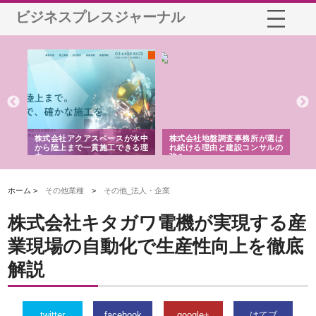
ビジネスプレスジャーナル
シー
株式会社アクアスペースが水中
株式会社地盤調査事務所が選ば
株
ム導
から陸上まで一貫施工できる理
れ続ける理由と建設コンサルの
ス
由
強み
ホーム >
その他業種
>
その他_法人・企業
株式会社キタガワ電機が実現する産
業現場の自動化で生産性向上を徹底
解説
twitter
facebook
google+
はてブ