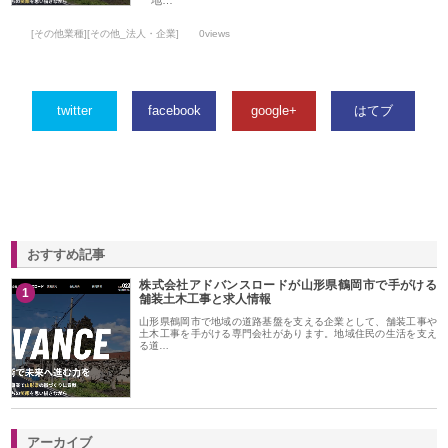
地…
[その他業種][その他_法人・企業]
0views
twitter
facebook
google+
はてブ
おすすめ記事
株式会社アドバンスロードが山形県鶴岡市で手がける
1
舗装土木工事と求人情報
山形県鶴岡市で地域の道路基盤を支える企業として、舗装工事や
土木工事を手がける専門会社があります。地域住民の生活を支え
る道…
アーカイブ