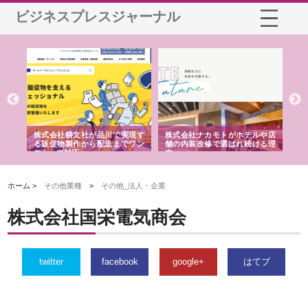
ビジネスプレスジャーナル
ノー
株式会社耕文社が品川で実現す
株式会社ナカモトがホテルや店
株
の専
る販促物製作から配送までワン
舗の内装改修で選ばれ続ける理
れ
ストップ対応
由
強
ホーム >
その他業種
>
その他_法人・企業
株式会社国栄電気商会
twitter
facebook
google+
はてブ