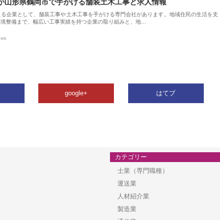
が山形県鶴岡市で手がける舗装土木工事と求人情報
える企業として、舗装工事や土木工事を手がける専門会社があります。地域住民の生活を支
環境整備まで、幅広い工事実績を持つ企業の取り組みと、地…
ews
google+
はてブ
カテゴリー
士業（専門職種）
運送業
人材紹介業
製造業