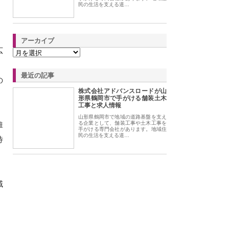
民の生活を支える道…
アーカイブ
広
最近の記事
の
株式会社アドバンスロードが山
形県鶴岡市で手がける舗装土木
工事と求人情報
山形県鶴岡市で地域の道路基盤を支え
維
る企業として、舗装工事や土木工事を
手がける専門会社があります。地域住
民の生活を支える道…
待
域