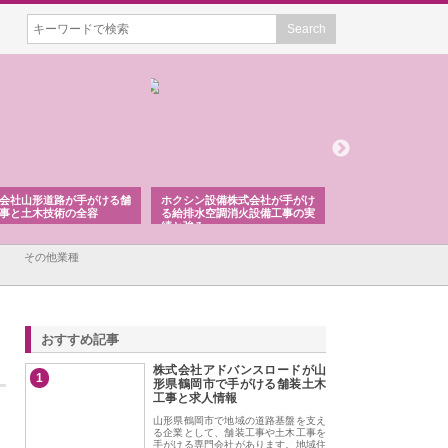
会社山形道路が手がける舗
ホクシン設備株式会社が手がけ
株式会社東京シー・
事と土木技術の全容
る給排水空調消火設備工事の実
のGISインフラ管理
績と強み
入メリット
その他業種
おすすめ記事
株式会社アドバンスロードが山
1
形県鶴岡市で手がける舗装土木
工事と求人情報
山形県鶴岡市で地域の道路基盤を支え
る企業として、舗装工事や土木工事を
手がける専門会社があります。地域住