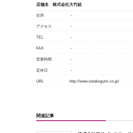
店舗名
株式会社大竹組
住所
－
アクセス
－
TEL
－
FAX
－
営業時間
－
定休日
－
URL
http://www.ootakegumi.co.jp/
関連記事