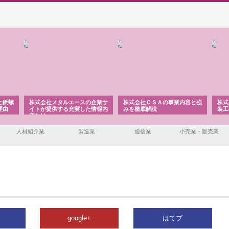
と鋲螺
株式会社メタルエースの企業サ
株式会社ＣＳＡの事業内容と強
株式
理由
イトが提供する充実した情報内
みを徹底解説
装工
容とは
人材紹介業
製造業
通信業
小売業・販売業
google+
はてブ