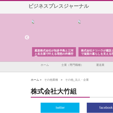
ビジネスプレスジャーナル
アセットイノベーショ
庭楽株式会社が知多半島と三河
株式会社ナツハラが建設
ルーム投資で始める資
と名古屋で叶える理想の外構空
で滋賀の暮らしを支える
老後準備
間
ホーム
士業（専門職種）
運送業
ホーム >
その他業種
>
その他_法人・企業
株式会社大竹組
twitter
facebook