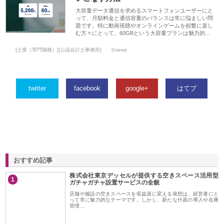
大容量データ通信を求めるスマートフォンユーザーにと
って、月額料金と通信容量のバランスは常に悩ましい問
題です。特に動画視聴やオンラインゲームを頻繁に楽し
む方々にとって、60GBという大容量プランは魅力的…
[士業（専門職種）][公認会計士事務所]
0views
twitter
facebook
google+
はてブ
おすすめ記事
株式会社東京デッセルが提供する空きスペース活用型
1
ガチャガチャ設置サービスの全貌
店舗や施設の空きスペースを収益源に変える発想は、経営者にと
って常に魅力的なテーマです。しかし、新たな什器の導入や在庫
管理…