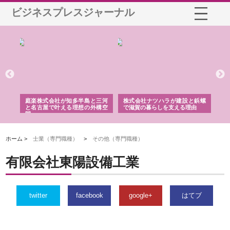
ビジネスプレスジャーナル
ショ
庭楽株式会社が知多半島と三河
株式会社ナツハラが建設と鋲螺
株
る資
と名古屋で叶える理想の外構空
で滋賀の暮らしを支える理由
イ
間
容
ホーム >
士業（専門職種）
>
その他（専門職種）
有限会社東陽設備工業
twitter
facebook
google+
はてブ