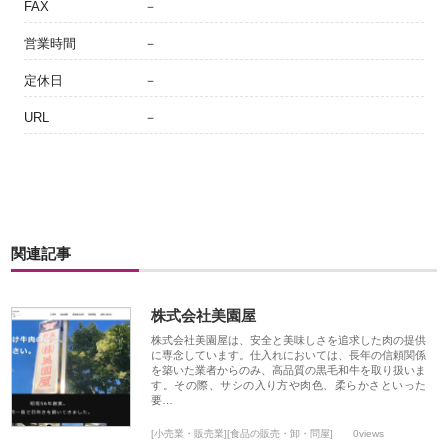
FAX
－
営業時間
－
定休日
－
URL
－
関連記事
株式会社美園屋
株式会社美園屋は、安全と美味しさを追求した肉の提供
に専念しています。仕入れにおいては、長年の信頼関係
を築いた業者からのみ、高品質の黒毛和牛を取り扱いま
す。その際、サシの入り方や肉色、柔らかさといった
要…
[小売業・販売業][食品の販売・卸・問屋]
0views