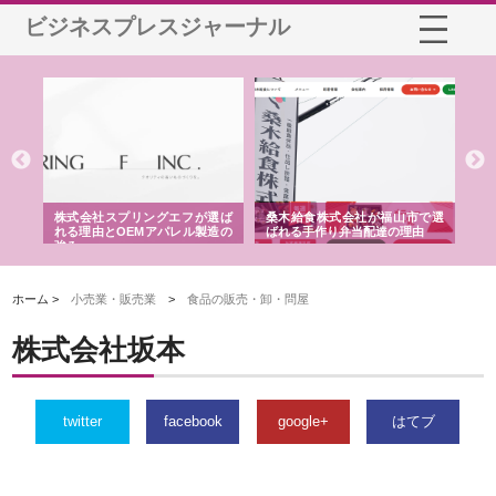
ビジネスプレスジャーナル
や店
株式会社スプリングエフが選ば
桑木給食株式会社が福山市で選
株
る理
れる理由とOEMアパレル製造の
ばれる手作り弁当配達の理由
れ
強み
ホーム >
小売業・販売業
>
食品の販売・卸・問屋
株式会社坂本
twitter
facebook
google+
はてブ